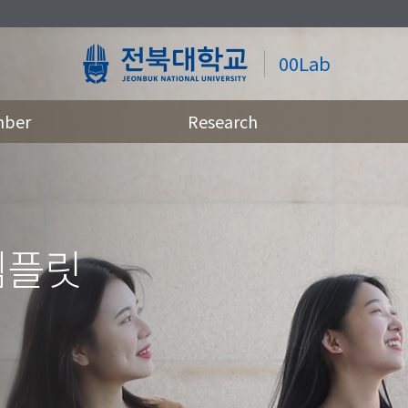
00Lab
ber
Research
템플릿