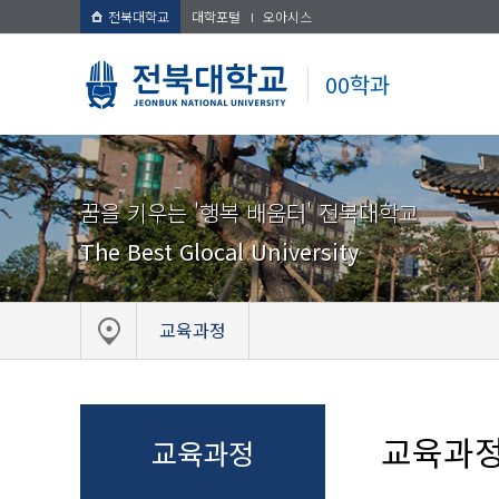
전북대학교
대학포털
오아시스
00학과
꿈을 키우는 '행복 배움터' 전북대학교
The Best Glocal University
교육과정
교육과
교육과정